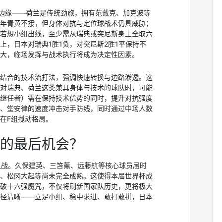
组”边缘——荷兰是传统劲旅，拥有范戴克、加克波等
年青黄不接，但身体对抗与定位球战术仍具威胁；
若想小组出线，至少需从瑞典或突尼斯身上全取六
上，日本对瑞典1胜1负，对突尼斯2胜1平保持不
大，临场发挥与战术执行将成为决定性因素。
结合的技术流打法，强调快速转换与边路渗透。这
对瑞典、荷兰这类兼具身体与技术的球队时，可能
继任者）需在保持技术优势的同时，提升对抗强度
、堂安律的速度冲击对手防线，同时通过中场人数
在F组搅动格局。
的最后机会？
幕之战。久保建英、三笘薰、远藤航等核心球员届时
、松冈大起等尚未完全成熟。这使得本届世界杯成
破十六强魔咒，不仅将刷新国家队历史，更将极大
径清晰——立足小组、稳中求进、敢打敢拼，日本