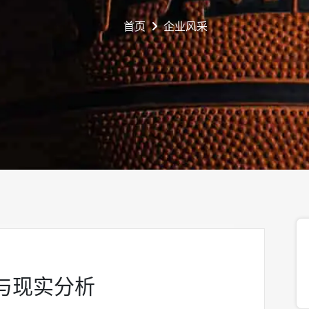
首页
企业风采
与现实分析