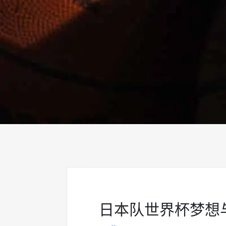
日本队世界杯梦想