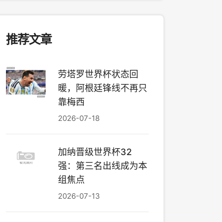
推荐文章
劳塔罗世界杯状态回
暖，阿根廷锋线不再只
靠梅西
2026-07-18
加纳晋级世界杯32
强：第三名出线成为本
组焦点
2026-07-13