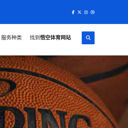
服务种类
找到
悟空体育网站