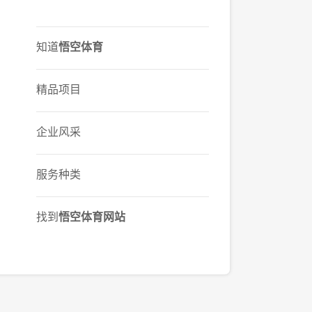
知道
悟空体育
精品项目
企业风采
服务种类
找到
悟空体育网站