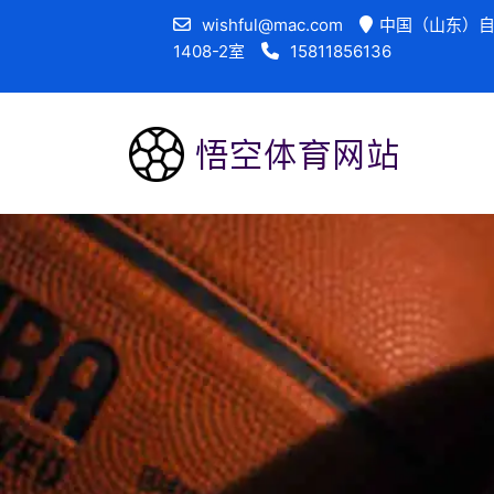
wishful@mac.com
中国（山东）自
1408-2室
15811856136