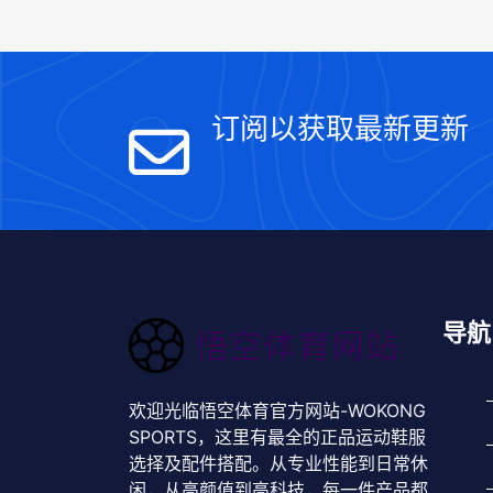
订阅以获取最新更新
导航
欢迎光临悟空体育官方网站-WOKONG
SPORTS，这里有最全的正品运动鞋服
选择及配件搭配。从专业性能到日常休
闲，从高颜值到高科技，每一件产品都