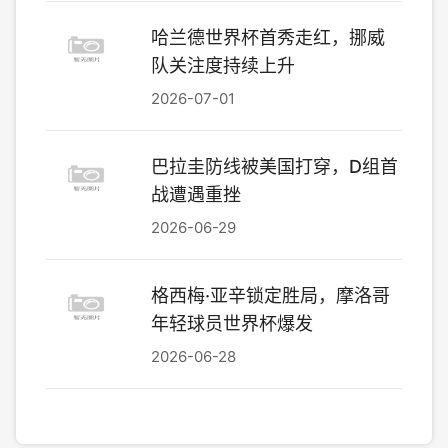
哈兰德世界杯首秀走红，挪威
队关注度持续上升
2026-07-01
巴拉圭防线被美国打穿，D组首
战遭遇重挫
2026-06-29
格西梅·亚辛锁定胜局，摩洛哥
年轻球员世界杯爆发
2026-06-28