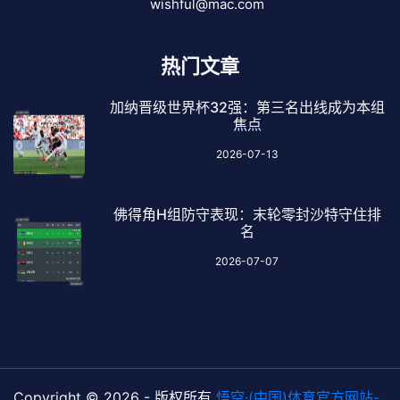
wishful@mac.com
热门文章
加纳晋级世界杯32强：第三名出线成为本组
焦点
2026-07-13
佛得角H组防守表现：末轮零封沙特守住排
名
2026-07-07
Copyright © 2026 - 版权所有
悟空·(中国)体育官方网站-