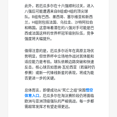
此外，若厄瓜多尔在十六强顺利过关，进入
八强后可能遭遇来自B组或H组的顶尖球
队。B组有巴西、墨西哥、塞尔维亚和新西
兰，H组则包括法国、乌拉圭、沙特阿拉伯
和韩国。这意味着潜在的八强对手可能是巴
西或法国这样的世界杯冠军级别队伍，竞争
强度将大幅提升。
值得注意的是，厄瓜多尔近年在高原主场优
势明显，但世界杯中立场地作战对其体能和
适应能力是考验。球队依赖边路突破和快速
反击，核心球员如恩纳·瓦伦西亚（若届时仍
参赛）或新一代锋线新星的表现，将成为能
否更进一步的关键。
总体而言，即便成功从“死亡之组”突围
悟空
体育入口
，厄瓜多尔在淘汰赛阶段仍将面临
欧洲与亚洲顶级强队的严峻挑战，每一步都
需超常发挥才有望走得更远。