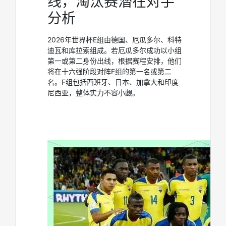
线，淘汰赛潜在对手
分析
2026年世界杯E组由德国、厄瓜多尔、科特
迪瓦和库拉索组成。若厄瓜多尔成功以小组
第一或第二身份出线，根据赛程安排，他们
将在十六强阶段对阵F组的第一名或第二
名。F组包括西班牙、日本、加拿大和印度
尼西亚，整体实力不容小觑。