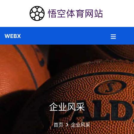
企业风采
首页
企业风采