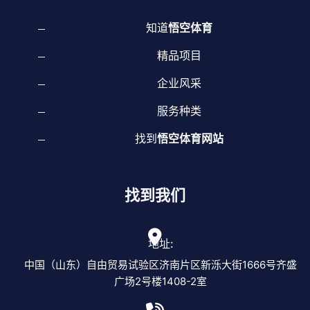
知道
悟空体育
精品项目
企业风采
服务种类
找到
悟空体育网站
找到我们
地址:
中国（山东）自由贸易试验区济南片区新泺大街1666号齐盛
广场2号楼1408-2室