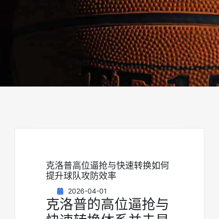
克洛普高位逼抢与快速转换如何
提升球队攻防效率
2026-04-01
克洛普的高位逼抢与