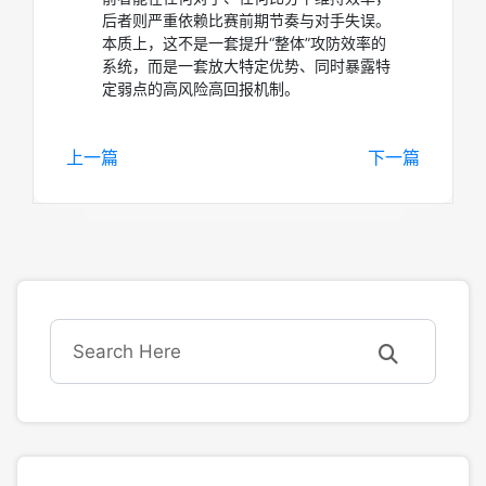
后者则严重依赖比赛前期节奏与对手失误。
本质上，这不是一套提升“整体”攻防效率的
系统，而是一套放大特定优势、同时暴露特
定弱点的高风险高回报机制。
上一篇
下一篇