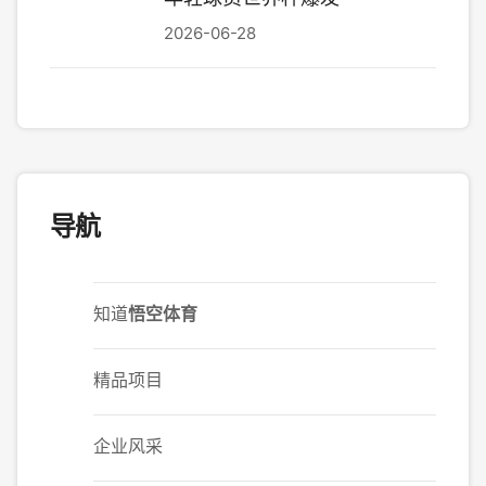
2026-06-28
导航
知道
悟空体育
精品项目
企业风采