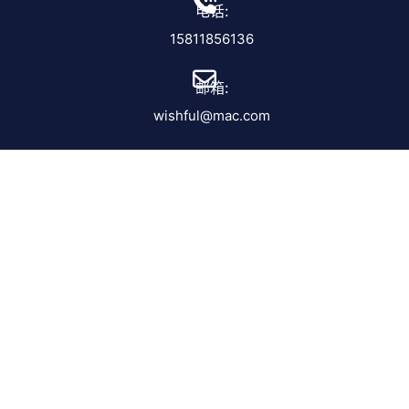
电话:
15811856136
邮箱:
wishful@mac.com
热门文章
加纳晋级世界杯32强：第三名出线成为本组
焦点
2026-07-13
佛得角H组防守表现：末轮零封沙特守住排
名
2026-07-07