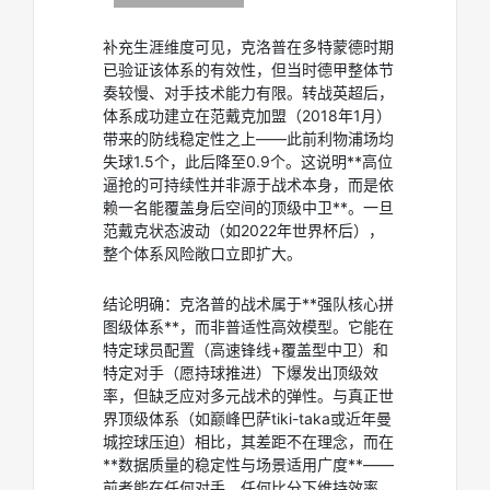
补充生涯维度可见，克洛普在多特蒙德时期
已验证该体系的有效性，但当时德甲整体节
奏较慢、对手技术能力有限。转战英超后，
体系成功建立在范戴克加盟（2018年1月）
带来的防线稳定性之上——此前利物浦场均
失球1.5个，此后降至0.9个。这说明**高位
逼抢的可持续性并非源于战术本身，而是依
赖一名能覆盖身后空间的顶级中卫**。一旦
范戴克状态波动（如2022年世界杯后），
整个体系风险敞口立即扩大。
结论明确：克洛普的战术属于**强队核心拼
图级体系**，而非普适性高效模型。它能在
特定球员配置（高速锋线+覆盖型中卫）和
特定对手（愿持球推进）下爆发出顶级效
率，但缺乏应对多元战术的弹性。与真正世
界顶级体系（如巅峰巴萨tiki-taka或近年曼
城控球压迫）相比，其差距不在理念，而在
**数据质量的稳定性与场景适用广度**——
前者能在任何对手、任何比分下维持效率，