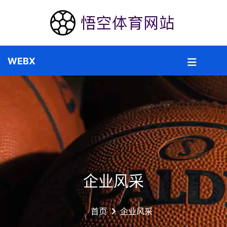
企业风采
首页
企业风采