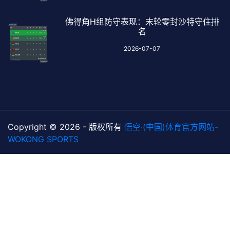
佛得角H组防守表现：末轮零封沙特守住排
名
2026-07-07
Copyright © 2026 - 版权所有
悟空·(中国)体育官方网站-
WOKONG SPORTS
SiteMap
关
闭