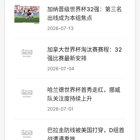
加纳晋级世界杯32强：第三名
出线成为本组焦点
2026-07-13
加拿大世界杯淘汰赛赛程：32
强比赛最新安排
2026-07-04
哈兰德世界杯首秀走红，挪威
队关注度持续上升
2026-07-01
巴拉圭防线被美国打穿，D组首
战遭遇重挫