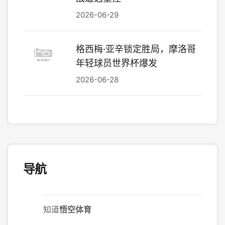
2026-06-29
格西梅·亚辛锁定胜局，摩洛哥
年轻球员世界杯爆发
2026-06-28
导航
知道
悟空体育