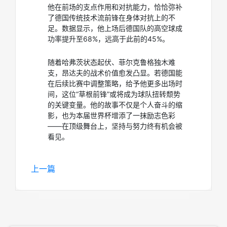
他在前场的支点作用和对抗能力，恰恰弥补
了德国传统技术流前锋在身体对抗上的不
足。数据显示，他上场后德国队的高空球成
功率提升至68%，远高于此前的45%。
随着哈弗茨状态起伏、菲尔克鲁格独木难
支，昂达夫的战术价值愈发凸显。若德国能
在后续比赛中调整策略，给予他更多出场时
间，这位“草根前锋”或将成为球队扭转颓势
的关键变量。他的故事不仅是个人奋斗的缩
影，也为本届世界杯增添了一抹励志色彩
——在顶级舞台上，坚持与努力终有机会被
看见。
上一篇