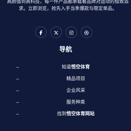
高颜值到高科技，每一件产品都承载着品牌对运动的极致追
求。立即浏览，抢先入手当季爆款与限定单品。
导航
知道
悟空体育
精品项目
企业风采
服务种类
找到
悟空体育网站