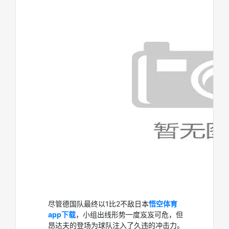
尽管德国队最终以1比2不敌日本
悟空体育
app下载
，小组出线形势一度岌岌可危，但
昂达夫的登场为球队注入了久违的冲击力。