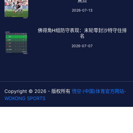
焦点
2026-07-13
佛得角H组防守表现：末轮零封沙特守住排
名
2026-07-07
Copyright © 2026 - 版权所有
悟空·(中国)体育官方网站-
WOKONG SPORTS
SiteMap
关