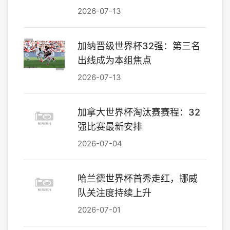
2026-07-13
加纳晋级世界杯32强：第三名
出线成为本组焦点
2026-07-13
加拿大世界杯淘汰赛赛程：32
强比赛最新安排
2026-07-04
哈兰德世界杯首秀走红，挪威
队关注度持续上升
2026-07-01