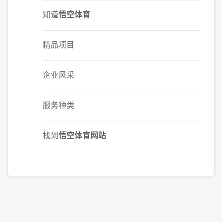
知道
悟空体育
精品项目
企业风采
服务种类
找到
悟空体育网站