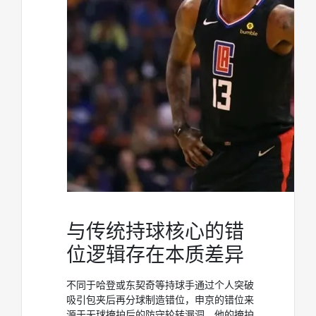
与传统持球核心的错
位逻辑存在本质差异
不同于哈登或东契奇等持球手通过个人突破
吸引包夹后再分球制造错位，申京的错位来
源于无球掩护后的防守轮转漏洞。他的掩护