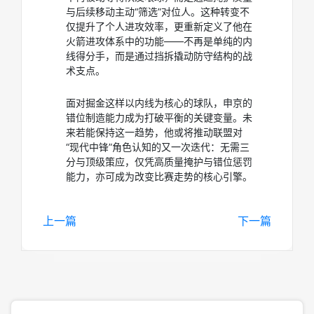
与后续移动主动“筛选”对位人。这种转变不
仅提升了个人进攻效率，更重新定义了他在
火箭进攻体系中的功能——不再是单纯的内
线得分手，而是通过挡拆撬动防守结构的战
术支点。
面对掘金这样以内线为核心的球队，申京的
错位制造能力成为打破平衡的关键变量。未
来若能保持这一趋势，他或将推动联盟对
“现代中锋”角色认知的又一次迭代：无需三
分与顶级策应，仅凭高质量掩护与错位惩罚
能力，亦可成为改变比赛走势的核心引擎。
上一篇
下一篇