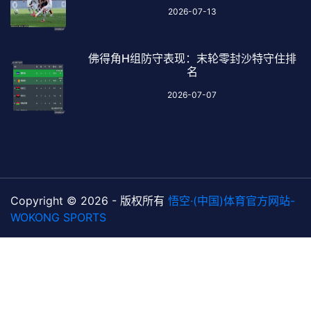
2026-07-13
佛得角H组防守表现：末轮零封沙特守住排
名
2026-07-07
Copyright © 2026 - 版权所有
悟空·(中国)体育官方网站-
WOKONG SPORTS
SiteMap
关
闭