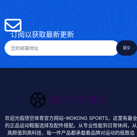
订阅以获取最新更新
欢迎光临悟空体育官方网站-WOKONG SPORTS，这里有最
的正品运动鞋服选择及配件搭配。从专业性能到日常休闲，
高颜值到高科技，每一件产品都承载着品牌对运动的极致追