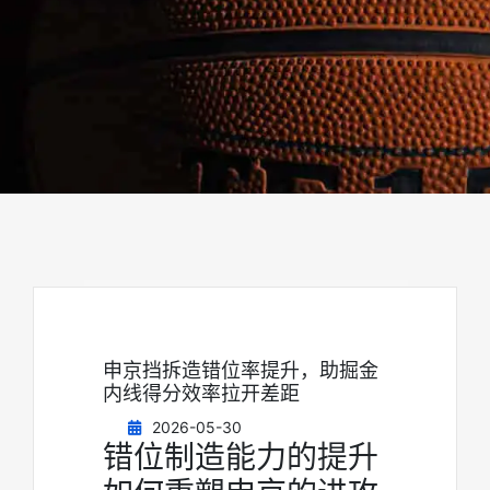
申京挡拆造错位率提升，助掘金
内线得分效率拉开差距
2026-05-30
错位制造能力的提升