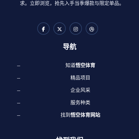
求。立即浏览，抢先入手当季爆款与限定单品。
导航
知道
悟空体育
精品项目
企业风采
服务种类
找到
悟空体育网站