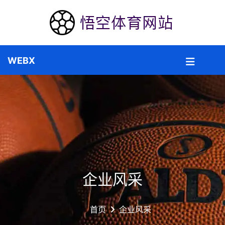
企业风采
首页
企业风采