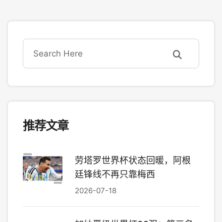
推荐文章
劳塔罗世界杯状态回暖，阿根
廷锋线不再只靠梅西
2026-07-18