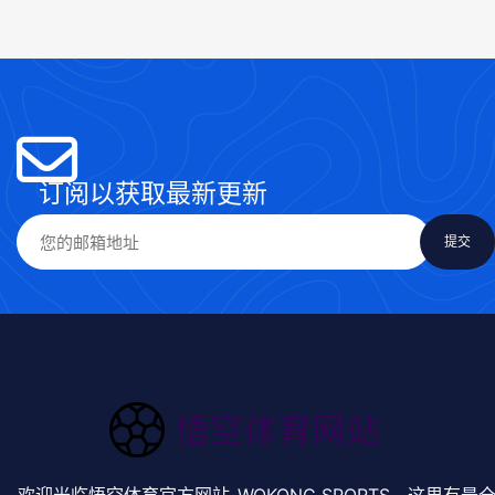
订阅以获取最新更新