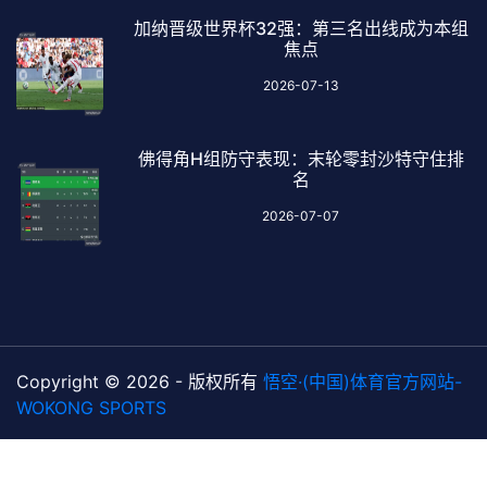
加纳晋级世界杯32强：第三名出线成为本组
焦点
2026-07-13
佛得角H组防守表现：末轮零封沙特守住排
名
2026-07-07
Copyright © 2026 - 版权所有
悟空·(中国)体育官方网站-
WOKONG SPORTS
SiteMap