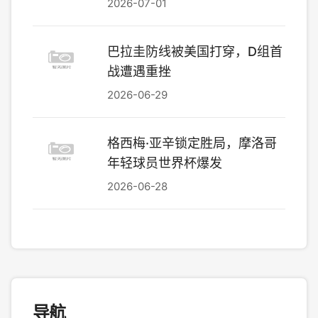
2026-07-01
巴拉圭防线被美国打穿，D组首
战遭遇重挫
2026-06-29
格西梅·亚辛锁定胜局，摩洛哥
年轻球员世界杯爆发
2026-06-28
导航