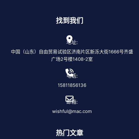
找到我们
地址:
中国（山东）自由贸易试验区济南片区新泺大街1666号齐盛
广场2号楼1408-2室
电话:
15811856136
邮箱:
wishful@mac.com
热门文章