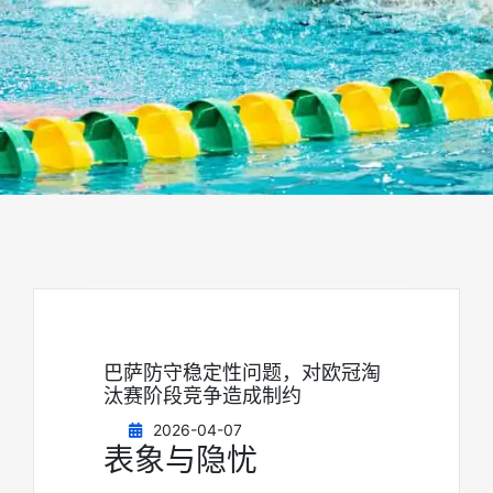
巴萨防守稳定性问题，对欧冠淘
汰赛阶段竞争造成制约
2026-04-07
表象与隐忧