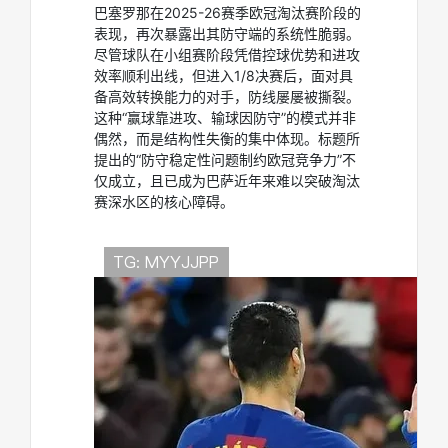
巴塞罗那在2025-26赛季欧冠淘汰赛阶段的
表现，再次暴露出其防守端的系统性脆弱。
尽管球队在小组赛阶段凭借控球优势和进攻
效率顺利出线，但进入1/8决赛后，面对具
备高效转换能力的对手，防线屡屡被撕裂。
这种“赢球靠进攻、输球因防守”的模式并非
偶然，而是结构性失衡的集中体现。标题所
提出的“防守稳定性问题制约欧冠竞争力”不
仅成立，且已成为巴萨近年来难以突破淘汰
赛深水区的核心障碍。