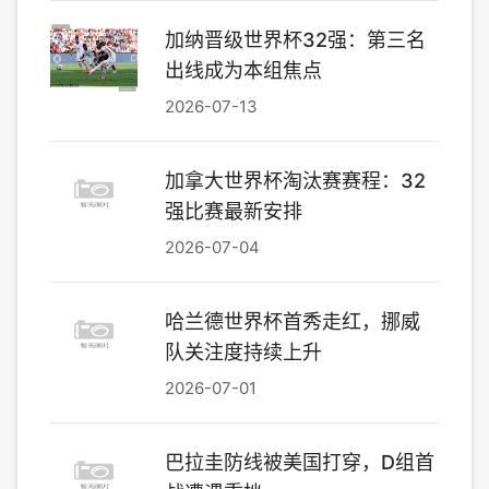
加纳晋级世界杯32强：第三名
出线成为本组焦点
2026-07-13
加拿大世界杯淘汰赛赛程：32
强比赛最新安排
2026-07-04
哈兰德世界杯首秀走红，挪威
队关注度持续上升
2026-07-01
巴拉圭防线被美国打穿，D组首