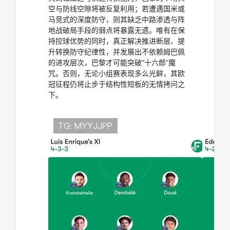
空与防线空隙将被反复利用；若遭遇国米或
马竞式的深度防守，则其缺乏中路渗透与阵
地战破局手段的弱点将暴露无遗。唯有在保
持控球优势的同时，真正解决推进断层、提
升转换防守纪律性，并发展出不依赖姆巴佩
的进攻层次，巴黎才可能突破“十六郎”魔
咒。否则，无论小组赛表现多么光鲜，其欧
冠征程仍将止步于结构性短板的无情拷问之
下。