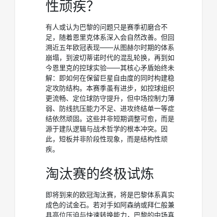
性顽疾？
有人或认为巴黎的问题只是赛季初磨合不
足，随着恩里克体系深入会自然改善。但回
溯近五年欧冠表现——从图赫尔时期的体系
崩塌，到波切蒂诺时代的混乱轮换，再到如
今恩里克的控球实验——其核心矛盾始终未
解：即如何在保留巨星自由度的同时构建稳
定攻防结构。本赛季虽有进步，如控球组织
更流畅、定位球防守提升，但中场控制力薄
弱、防线抗压能力不足、进攻终结单一等症
结依然顽固。这些并非短期调整可愈，而是
源于建队逻辑与战术哲学的根本冲突。因
此，短板并非阶段性现象，而是结构性顽
疾。
淘汰赛的终极试炼
即将到来的欧冠淘汰赛，将是巴黎体系真实
成色的试金石。若对手如阿森纳或拜仁般兼
具高位压迫与快速转换能力，巴黎的中场真