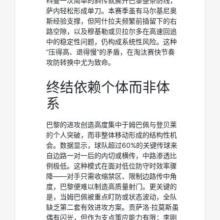
科曼一次简单的斜传就撕开巴黎整条防线，
萨内轻松形成单刀。本赛季虽有马尔基尼奥
斯经验支撑，但阿什拉夫频繁前插留下的右
路空隙，以及穆基勒或贝拉尔多在高速回追
中的稳定性问题，仍构成系统性风险。这种
“压得高、退得慢”的矛盾，在淘汰赛快节奏
攻防转换中尤为致命。
终结依赖个体而非体
系
巴黎的进攻创造高度集中于姆巴佩与登贝莱
的个人突破，而非整体移动形成的结构性机
会。数据显示，球队超过60%的关键传球来
自边路一对一后的内切或横传，中路渗透比
例极低。这种模式在面对低位防守时效率骤
降——对手只需收缩禁区、限制边路传中角
度，巴黎便难以制造高质量射门。更关键的
是，当姆巴佩被重点盯防或状态波动，全队
缺乏第二套有效进攻方案。贡萨洛·拉莫斯虽
偶有闪光，但作为支点策应能力有限；李刚