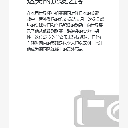
达夫的逆袭之路
在本届世界杯小组赛德国对阵日本的关键一
战中，替补登场的凯文·昂达夫用一次极具威
胁的头球攻门和全场积极的跑动，向世界展
示了他从低级别联赛一路逆袭的实力与韧
性。这位27岁的前锋虽未取得进球，但他在
有限时间内的表现足以令人印象深刻，也让
他成为德国队锋线上的意外亮点。