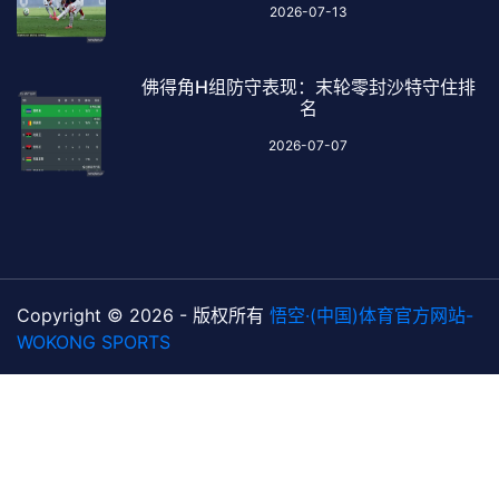
2026-07-13
佛得角H组防守表现：末轮零封沙特守住排
名
2026-07-07
Copyright © 2026 - 版权所有
悟空·(中国)体育官方网站-
WOKONG SPORTS
SiteMap
关
闭