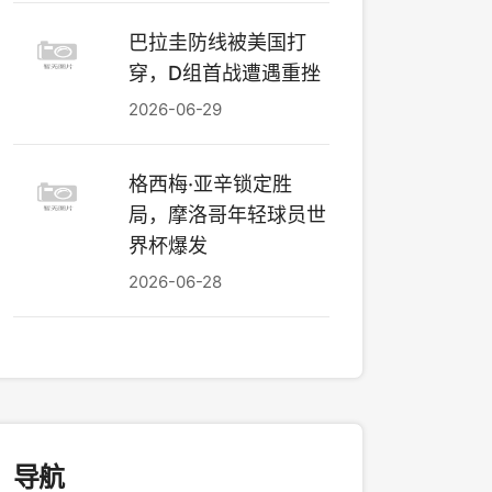
巴拉圭防线被美国打
穿，D组首战遭遇重挫
2026-06-29
格西梅·亚辛锁定胜
局，摩洛哥年轻球员世
界杯爆发
2026-06-28
导航