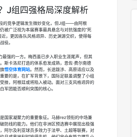
实？J组四强格局深度解析
阶段的竞争逻辑发生微妙变化，但J组——由阿根
仍被广泛视为本届赛事最具悬念与对抗强度的“死
接近，更因各队风格迥异、历史渊源交织，使得每
战役。
力最强的一方。梅西虽已步入职业生涯尾声，但其
。斯卡洛尼打造的体系愈发成熟，恩佐·费尔南德
旗
悟空体育网站
。然而，长途跋涉、高原适应以及
重要的是，在扩军背景下，国际足联虽调整了小组
受挫，阿根廷或将陷入被动。面对三支风格迥异的
白军团能否顺利突围的核心。
是国家凝聚力的重要象征。马赫rez领衔的中场兼
破防线的能力。他们在非洲区预选赛中展现出极强
，阿尔及利亚球员多效力于法甲、土超等联赛，对
约旦或奥地利时抢得先机，他们完全有能力搅乱小