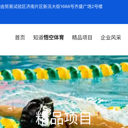
由贸易试验区济南片区新泺大街1666号齐盛广场2号楼
首页
知道
悟空体育
精品项目
企业风采
精品项目