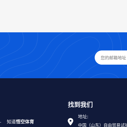
找到我们
地址:
知道
悟空体育
中国（山东）自由贸易试