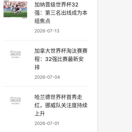
加纳晋级世界杯32
强：第三名出线成为本
组焦点
2026-07-13
加拿大世界杯淘汰赛赛
程：32强比赛最新安
排
2026-07-04
哈兰德世界杯首秀走
红，挪威队关注度持续
上升
2026-07-01