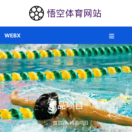
精品项目
首页
精品项目