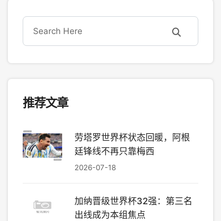
推荐文章
劳塔罗世界杯状态回暖，阿根
廷锋线不再只靠梅西
2026-07-18
加纳晋级世界杯32强：第三名
出线成为本组焦点