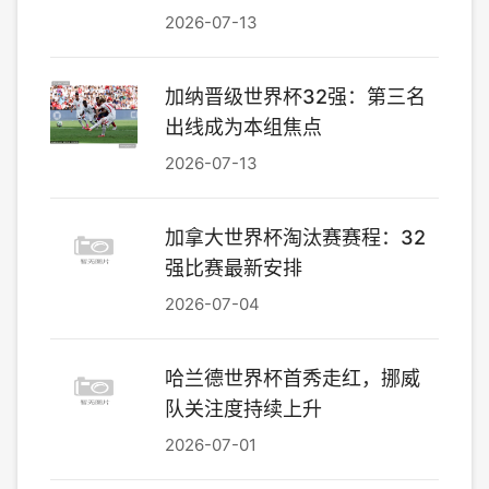
2026-07-13
加纳晋级世界杯32强：第三名
出线成为本组焦点
2026-07-13
加拿大世界杯淘汰赛赛程：32
强比赛最新安排
2026-07-04
哈兰德世界杯首秀走红，挪威
队关注度持续上升
2026-07-01