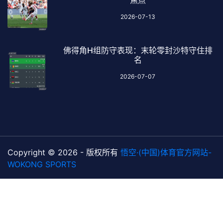
焦点
2026-07-13
佛得角H组防守表现：末轮零封沙特守住排
名
2026-07-07
Copyright © 2026 - 版权所有
悟空·(中国)体育官方网站-
WOKONG SPORTS
SiteMap
关