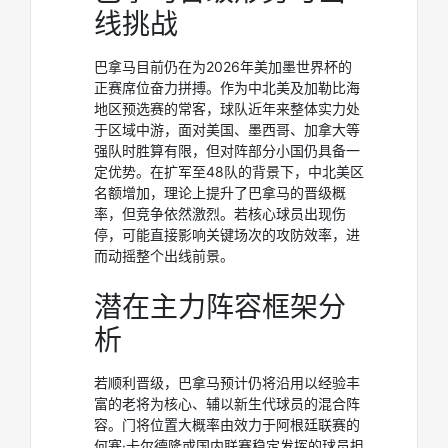
线挑战
巴拿马目前仍在为2026年美加墨世界杯的
正赛席位奋力拼搏。作为中北美及加勒比海
地区预选赛的常客，球队近年来整体实力处
于区域中游，面对美国、墨西哥、加拿大等
强队时胜算有限，但对阵部分小国仍具备一
定优势。在扩军至48队的背景下，中北美区
名额增加，理论上提升了巴拿马的晋级概
率，但竞争依然激烈。若核心球员出现伤
停，可能直接影响关键场次的攻防效率，进
而动摇整个出线前景。
潜在主力阵容框架分
析
若顺利晋级，巴拿马预计仍将沿用以经验丰
富的老将为核心、辅以新生代球员的混合阵
容。门将位置大概率由效力于阿根廷联赛的
何塞·卡尔德隆或国内联赛稳定发挥的球员担