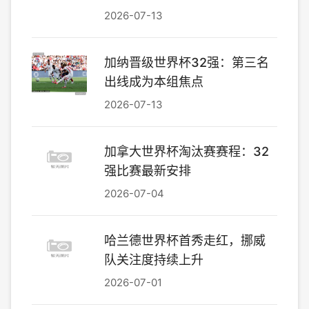
2026-07-13
加纳晋级世界杯32强：第三名
出线成为本组焦点
2026-07-13
加拿大世界杯淘汰赛赛程：32
强比赛最新安排
2026-07-04
哈兰德世界杯首秀走红，挪威
队关注度持续上升
2026-07-01