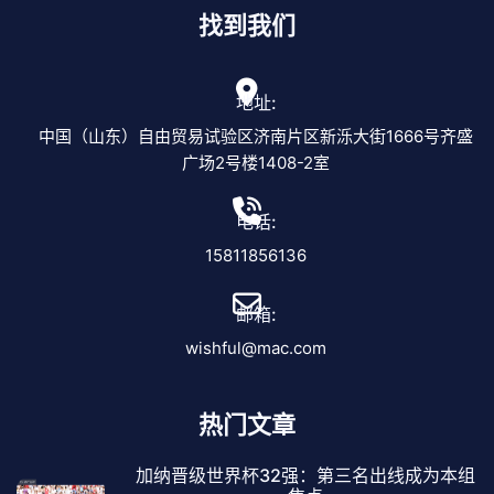
找到我们
地址:
中国（山东）自由贸易试验区济南片区新泺大街1666号齐盛
广场2号楼1408-2室
电话:
15811856136
邮箱:
wishful@mac.com
热门文章
加纳晋级世界杯32强：第三名出线成为本组