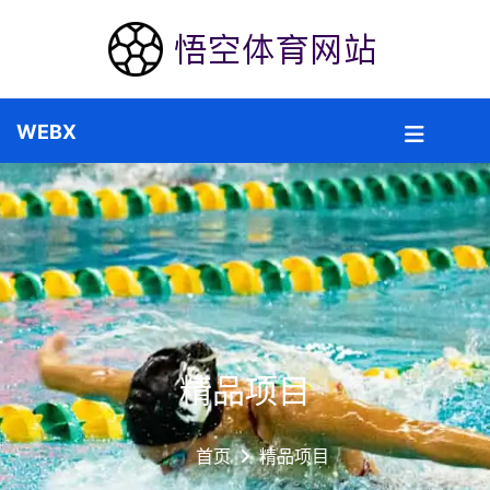
精品项目
首页
精品项目