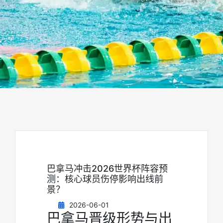
巴拿马冲击2026世界杯阵容预
测：核心球员伤停影响出线前
景？
2026-06-01
巴拿马晋级形势与出